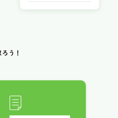
取ろう！
！