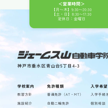
＜営業時間＞
【月〜木】
9:30
〜
20:30
【土・日】
8:30
〜
17:30
定休日：金曜日
神戸市垂水区青山台5丁目4-3
学校案内
免許種類
入学希望
教習方針
普通免許（AT・MT）
入学手続
施設紹介
自動二輪免許
個別相談