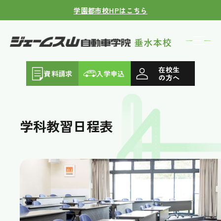
学園都市校HPはこちら
在校生
資料請求
入学申込
の方へ
学科教習日程表