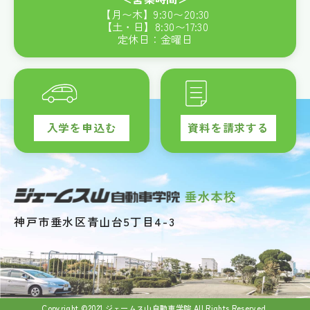
【月〜木】
9:30
〜
20:30
【土・日】
8:30
〜
17:30
定休日：金曜日
入学を申込む
資料を請求する
神戸市垂水区青山台5丁目4-3
Copyright ©2021 ジェームス山自動車学院 All Rights Reserved.