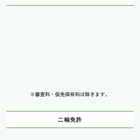
2人同時入校の場合
5,000
円
OFF
3人同時入校の場合
10,000
円
OFF
※審査科・仮免保有科は除きます。
二輪免許