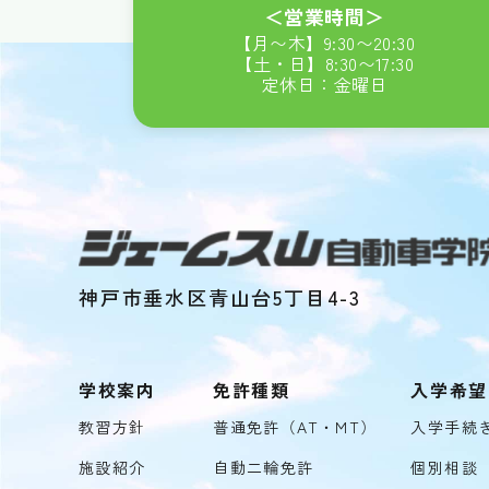
＜営業時間＞
【月〜木】
9:30
〜
20:30
【土・日】
8:30
〜
17:30
定休日：金曜日
神戸市垂水区青山台5丁目4-3
学校案内
免許種類
入学希望
教習方針
普通免許（AT・MT）
入学手続
施設紹介
自動二輪免許
個別相談