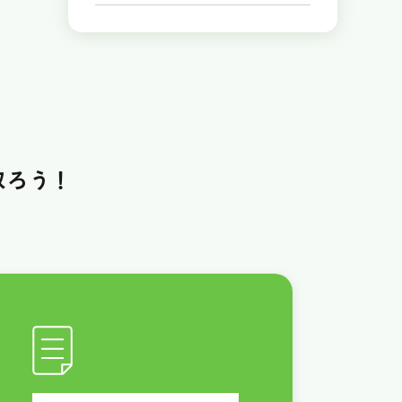
取ろう！
！