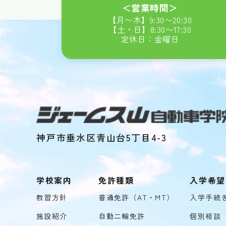
＜営業時間＞
【月〜木】
9:30
〜
20:30
【土・日】
8:30
〜
17:30
定休日：金曜日
神戸市垂水区青山台5丁目4-3
学校案内
免許種類
入学希望
教習方針
普通免許（AT・MT）
入学手続
施設紹介
自動二輪免許
個別相談