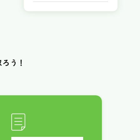
取ろう！
！