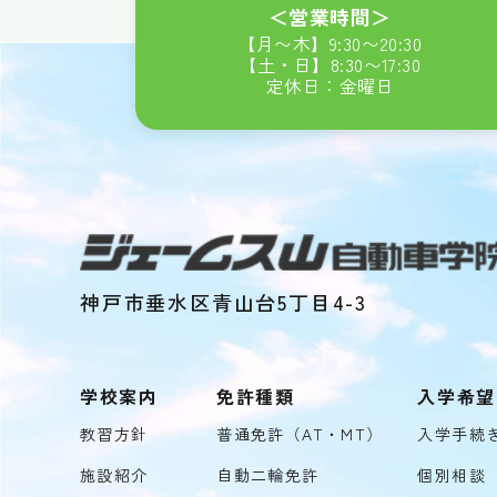
＜営業時間＞
【月〜木】
9:30
〜
20:30
【土・日】
8:30
〜
17:30
定休日：金曜日
神戸市垂水区青山台5丁目4-3
学校案内
免許種類
入学希望
教習方針
普通免許（AT・MT）
入学手続
施設紹介
自動二輪免許
個別相談