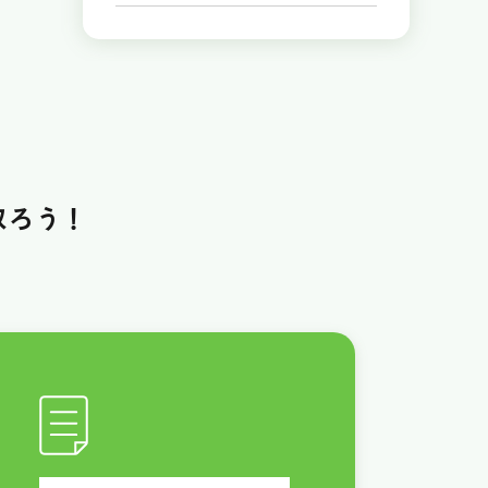
取ろう！
！