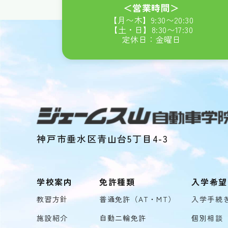
＜営業時間＞
【月〜木】
9:30
〜
20:30
【土・日】
8:30
〜
17:30
定休日：金曜日
神戸市垂水区青山台5丁目4-3
学校案内
免許種類
入学希望
教習方針
普通免許（AT・MT）
入学手続
施設紹介
自動二輪免許
個別相談