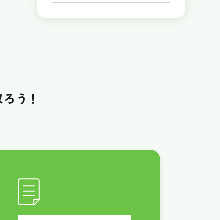
取ろう！
！