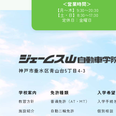
＜営業時間＞
【月〜木】
9:30
〜
20:30
【土・日】
8:30
〜
17:30
定休日：金曜日
神戸市垂水区青山台5丁目4-3
学校案内
免許種類
入学希望
教習方針
普通免許（AT・MT）
入学手続
施設紹介
自動二輪免許
個別相談