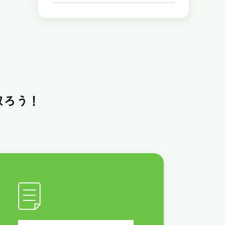
取ろう！
！