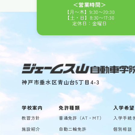
＜営業時間＞
【月〜木】
9:30
〜
20:30
【土・日】
8:30
〜
17:30
定休日：金曜日
神戸市垂水区青山台5丁目4-3
学校案内
免許種類
入学希望
教習方針
普通免許（AT・MT）
入学手続
施設紹介
自動二輪免許
個別相談