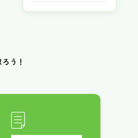
取ろう！
！