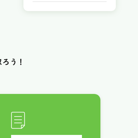
取ろう！
！