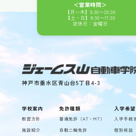
＜営業時間＞
【月〜木】
9:30
〜
20:30
【土・日】
8:30
〜
17:30
定休日：金曜日
神戸市垂水区青山台5丁目4-3
学校案内
免許種類
入学希望
教習方針
普通免許（AT・MT）
入学手続
施設紹介
自動二輪免許
個別相談